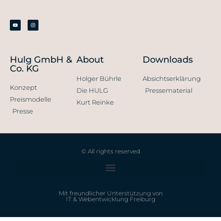
Hulg GmbH &
About
Downloads
Co. KG
Holger Bührle
Absichtserklärung
Konzept
Die HULG
Pressematerial
Preismodelle
Kurt Reinke
Presse
© All rights reserved
Mit freundlicher Unterstützung von
IT & Webentwicklung Freiburg