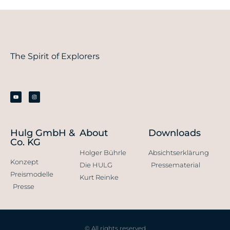
The Spirit of Explorers
Hulg GmbH &
About
Downloads
Co. KG
Holger Bührle
Absichtserklärung
Konzept
Die HULG
Pressematerial
Preismodelle
Kurt Reinke
Presse
© All rights reserved