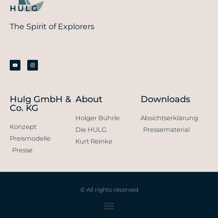
The Spirit of Explorers
Hulg GmbH &
About
Downloads
Co. KG
Holger Bührle
Absichtserklärung
Konzept
Die HULG
Pressematerial
Preismodelle
Kurt Reinke
Presse
© All rights reserved