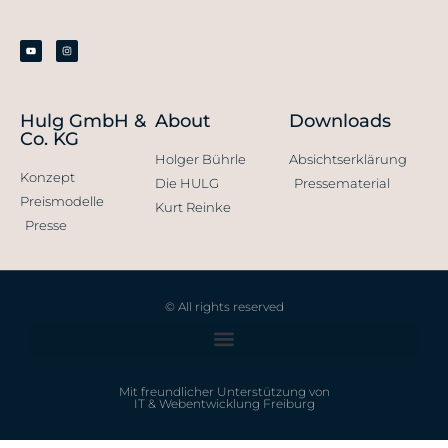
Hulg GmbH &
About
Downloads
Co. KG
Holger Bührle
Absichtserklärung
Konzept
Die HULG
Pressematerial
Preismodelle
Kurt Reinke
Presse
© All rights reserved
Mit freundlicher Unterstützung von
IT & Webentwicklung Freiburg