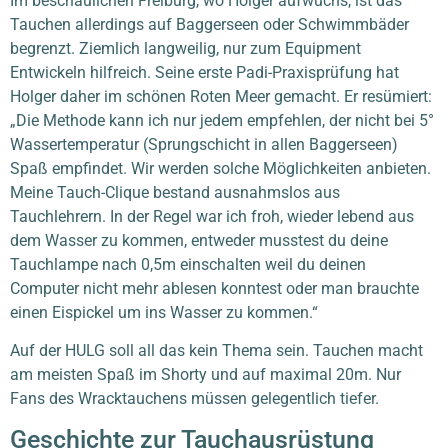
Im beschaulichen Freiburg, wo Holger aufwuchs, ist das
Tauchen allerdings auf Baggerseen oder Schwimmbäder
begrenzt. Ziemlich langweilig, nur zum Equipment
Entwickeln hilfreich. Seine erste Padi-Praxisprüfung hat
Holger daher im schönen Roten Meer gemacht. Er resümiert:
„Die Methode kann ich nur jedem empfehlen, der nicht bei 5°
Wassertemperatur (Sprungschicht in allen Baggerseen)
Spaß empfindet. Wir werden solche Möglichkeiten anbieten.
Meine Tauch-Clique bestand ausnahmslos aus
Tauchlehrern. In der Regel war ich froh, wieder lebend aus
dem Wasser zu kommen, entweder musstest du deine
Tauchlampe nach 0,5m einschalten weil du deinen
Computer nicht mehr ablesen konntest oder man brauchte
einen Eispickel um ins Wasser zu kommen.“
Auf der HULG soll all das kein Thema sein. Tauchen macht
am meisten Spaß im Shorty und auf maximal 20m. Nur
Fans des Wracktauchens müssen gelegentlich tiefer.
Geschichte zur Tauchausrüstung